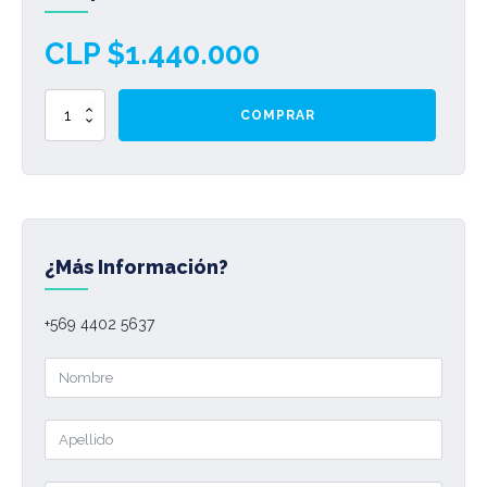
CLP $
1.440.000
Diplomado
COMPRAR
Transformación
Digital
+
Diplomado
Especialista
en
Metodologías
¿Más Información?
Ágiles
cantidad
+569 4402 5637