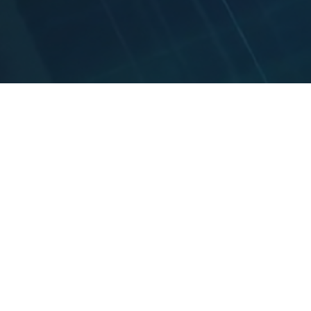
UNIVERSITYCLASS
Av. Apoquindo 5950
Las Condes - Santiago - Chile
+569 7898 3683
+569 7583 3098
info@universityclass.org