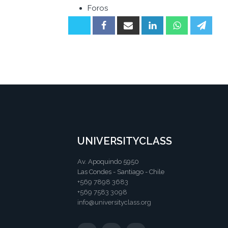
Foros
UNIVERSITYCLASS
Av. Apoquindo 5950
Las Condes - Santiago - Chile
+569 7898 3683
+569 7583 3098
info@universityclass.org