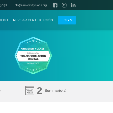
 3098
info@universityclass.org
PALDO
REVISAR CERTIFICACIÓN
LOGIN
2
Seminario(s)
)