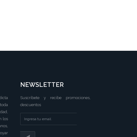
NEWSLETTER
dicta
Suscríbete y recibe promociones,
 toda
descuentos
idad,
n los
nos,
poyar