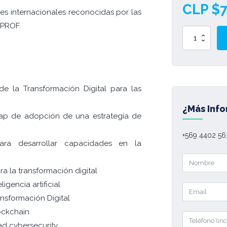
CLP $
es internacionales reconocidas por las
IPROF.
Diplomado
Transformación
Digital
cantidad
e la Transformación Digital para las
¿Más Inf
ap de adopción de una estrategia de
+569 4402 56
ara desarrollar capacidades en la
a la transformación digital
igencia artificial
ansformación Digital
ockchain
ad cybersecurity