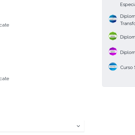
Especi
Diplom
Transf
icate
Diplom
Diplom
Curso 
icate