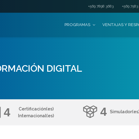
+569 7898 3683
+569 7583
PROGRAMAS
VENTAJAS Y RES
RMACIÓN DIGITAL
4
4
Certificación(es)
Simulador(es
Internacional(es)